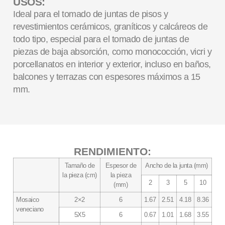
USOS:
Ideal para el tomado de juntas de pisos y
revestimientos cerámicos, graníticos y calcáreos de
todo tipo, especial para el tomado de juntas de
piezas de baja absorción, como monococción, vicri y
porcellanatos en interior y exterior, incluso en baños,
balcones y terrazas con espesores máximos a 15
mm.
RENDIMIENTO:
Tamaño de
Espesor de
Ancho de la junta (mm)
la pieza (cm)
la pieza
2
3
5
10
(mm)
Mosaico
2×2
6
1.67
2.51
4.18
8.36
veneciano
5X5
6
0.67
1.01
1.68
3.55