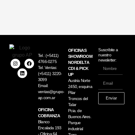
Suscribite a
OFICINAS
nuestro
Tel.:
(+5411)
SHOWROOM
newsletter:
4766-0275
NORDELTA
Tel. Ventas:
CDI & PICK
(+5411) 3220-
UP
3099
Austria Norte
Email:
2450, esquina
ventas@grupo-
Pilar
ap.com.ar
Enviar
Troncos del
Talar
OFICINA
Pcia. de
COBRANZA
Buenos Aires.
Blanco
Parque
Encalada 193
industrial
- Oficina 64
Tigre.