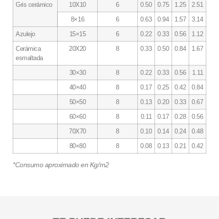
Gris cerámico
10X10
6
0.50
0.75
1.25
2.51
8×16
6
0.63
0.94
1.57
3.14
Azulejo
15×15
6
0.22
0.33
0.56
1.12
Cerámica
20X20
8
0.33
0.50
0.84
1.67
esmaltada
30×30
8
0.22
0.33
0.56
1.11
40×40
8
0.17
0.25
0.42
0.84
50×50
8
0.13
0.20
0.33
0.67
60×60
8
0.11
0.17
0.28
0.56
70X70
8
0.10
0.14
0.24
0.48
80×80
8
0.08
0.13
0.21
0.42
*Consumo aproximado en Kg/m2