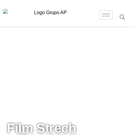
Inicio
/
Polietilenos
/ Film Strech
Film Strech