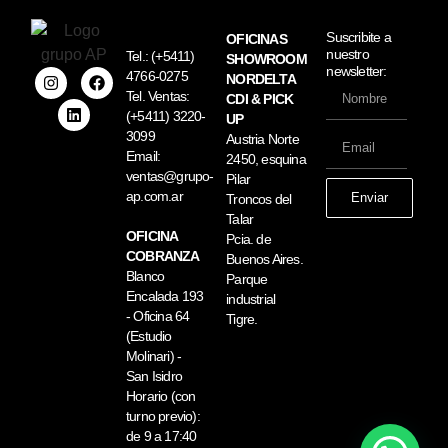
Suscribite a
OFICINAS
nuestro
Tel.:
(+5411)
SHOWROOM
newsletter:
4766-0275
NORDELTA
Tel. Ventas:
CDI & PICK
(+5411) 3220-
UP
3099
Austria Norte
Email:
2450, esquina
ventas@grupo-
Pilar
ap.com.ar
Enviar
Troncos del
Talar
OFICINA
Pcia. de
COBRANZA
Buenos Aires.
Blanco
Parque
Encalada 193
industrial
- Oficina 64
Tigre.
(Estudio
Molinari) -
San Isidro
Horario (con
turno previo):
de 9 a 17:40