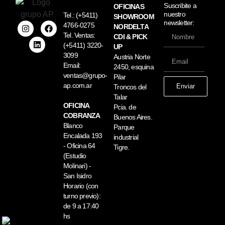
Suscribite a
OFICINAS
nuestro
Tel.:
(+5411)
SHOWROOM
newsletter:
4766-0275
NORDELTA
Tel. Ventas:
CDI & PICK
(+5411) 3220-
UP
3099
Austria Norte
Email:
2450, esquina
ventas@grupo-
Pilar
ap.com.ar
Enviar
Troncos del
Talar
OFICINA
Pcia. de
COBRANZA
Buenos Aires.
Blanco
Parque
Encalada 193
industrial
- Oficina 64
Tigre.
(Estudio
Molinari) -
San Isidro
Horario (con
turno previo):
de 9 a 17:40
hs