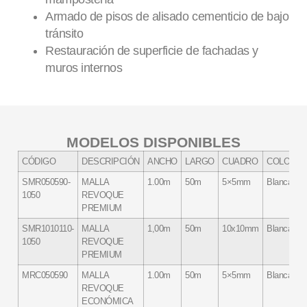
Armado de pisos de alisado cementicio de bajo
tránsito
Restauración de superficie de fachadas y
muros internos
MODELOS DISPONIBLES
CÓDIGO
DESCRIPCIÓN
ANCHO
LARGO
CUADRO
COLOR
SMR050590-
MALLA
1.00m
50m
5×5mm
Blanca
1050
REVOQUE
PREMIUM
SMR1010110-
MALLA
1,00m
50m
10x10mm
Blanca
1050
REVOQUE
PREMIUM
MRC050590
MALLA
1.00m
50m
5×5mm
Blanca
REVOQUE
ECONÓMICA