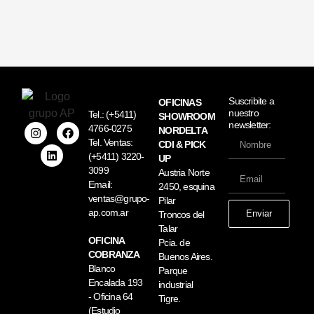
Suscribite a
OFICINAS
nuestro
Tel.:
(+5411)
SHOWROOM
newsletter:
4766-0275
NORDELTA
Tel. Ventas:
CDI & PICK
(+5411) 3220-
UP
3099
Austria Norte
Email:
2450, esquina
ventas@grupo-
Pilar
ap.com.ar
Enviar
Troncos del
Talar
OFICINA
Pcia. de
COBRANZA
Buenos Aires.
Blanco
Parque
Encalada 193
industrial
- Oficina 64
Tigre.
(Estudio