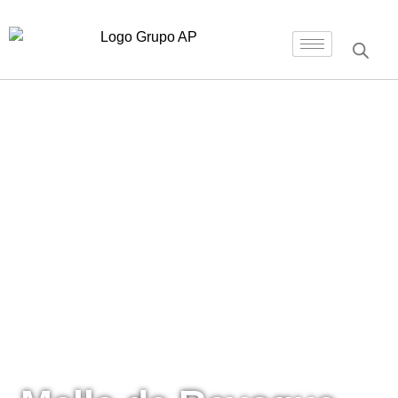
Inicio
/
Mallas
/ Malla de Revoque