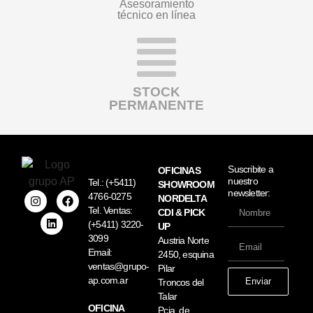
Asesoramiento
técnico en línea
STOCK
PERMANENTE
Suscribite a
OFICINAS
nuestro
Tel.:
(+5411)
SHOWROOM
newsletter:
4766-0275
NORDELTA
Tel. Ventas:
CDI & PICK
(+5411) 3220-
UP
3099
Austria Norte
Email:
2450, esquina
ventas@grupo-
Pilar
ap.com.ar
Enviar
Troncos del
Talar
OFICINA
Pcia. de