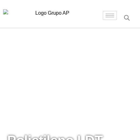
Inicio
/
Polietilenos
/ Polietileno LDT