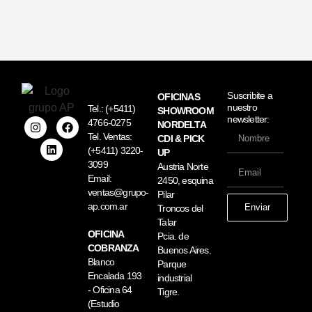
Suscribite a
OFICINAS
nuestro
Tel.:
(+5411)
SHOWROOM
newsletter:
4766-0275
NORDELTA
Tel. Ventas:
CDI & PICK
(+5411) 3220-
UP
3099
Austria Norte
Email:
2450, esquina
ventas@grupo-
Pilar
ap.com.ar
Enviar
Troncos del
Talar
OFICINA
Pcia. de
COBRANZA
Buenos Aires.
Blanco
Parque
Encalada 193
industrial
- Oficina 64
Tigre.
(Estudio