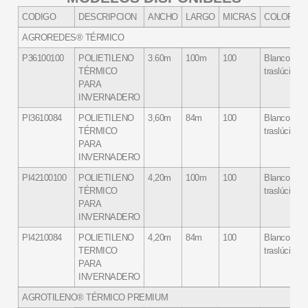
CODIGO
DESCRIPCION
ANCHO
LARGO
MICRAS
COLOR
AGROREDES® TÉRMICO
P36100100
POLIETILENO
3.60m
100m
100
Blanco
TÉRMICO
traslúcido
PARA
INVERNADERO
PI3610084
POLIETILENO
3,60m
84m
100
Blanco
TÉRMICO
traslúcido
PARA
INVERNADERO
PI42100100
POLIETILENO
4,20m
100m
100
Blanco
TÉRMICO
traslúcido
PARA
INVERNADERO
PI4210084
POLIETILENO
4,20m
84m
100
Blanco
TERMICO
traslúcido
PARA
INVERNADERO
AGROTILENO® TÉRMICO PREMIUM