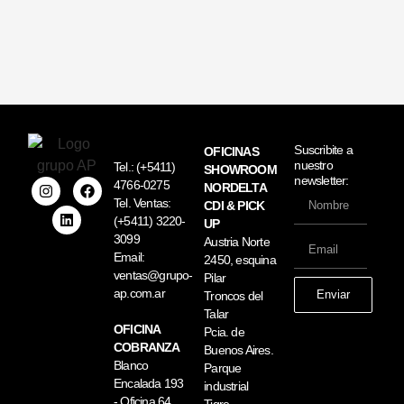
Suscribite a
OFICINAS
nuestro
Tel.:
(+5411)
SHOWROOM
newsletter:
4766-0275
NORDELTA
Tel. Ventas:
CDI & PICK
(+5411) 3220-
UP
3099
Austria Norte
Email:
2450, esquina
ventas@grupo-
Pilar
ap.com.ar
Enviar
Troncos del
Talar
OFICINA
Pcia. de
COBRANZA
Buenos Aires.
Blanco
Parque
Encalada 193
industrial
- Oficina 64
Tigre.