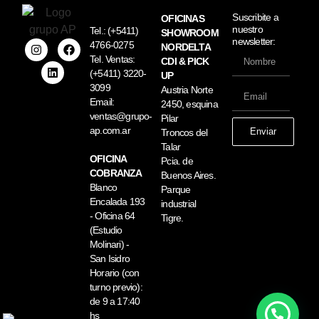
Suscribite a
OFICINAS
nuestro
Tel.:
(+5411)
SHOWROOM
newsletter:
4766-0275
NORDELTA
Tel. Ventas:
CDI & PICK
(+5411) 3220-
UP
3099
Austria Norte
Email:
2450, esquina
ventas@grupo-
Pilar
ap.com.ar
Enviar
Troncos del
Talar
OFICINA
Pcia. de
COBRANZA
Buenos Aires.
Blanco
Parque
Encalada 193
industrial
- Oficina 64
Tigre.
(Estudio
Molinari) -
San Isidro
Horario (con
turno previo):
de 9 a 17:40
hs