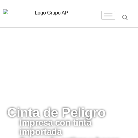
Inicio
/
Accesorios
/ Cinta de Peligro
Cinta de Peligro
Impresa con tinta
importada