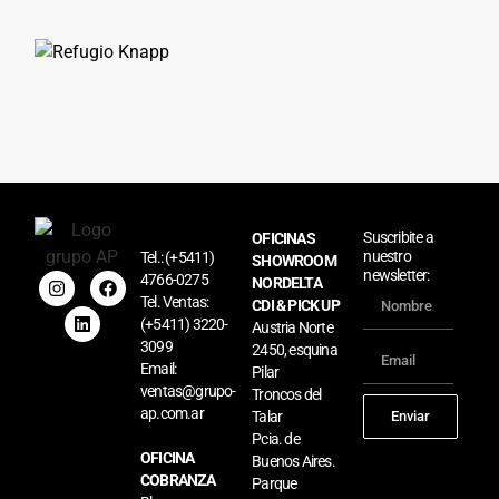
Suscribite a
OFICINAS
nuestro
Tel.:
(+5411)
SHOWROOM
newsletter:
4766-0275
NORDELTA
Tel. Ventas:
CDI & PICK UP
Refugio Knapp
(+5411) 3220-
Austria Norte
Leer más »
3099
2450, esquina
Email:
Pilar
ventas@grupo-
Troncos del
ap.com.ar
Talar
Enviar
Pcia. de
OFICINA
Buenos Aires.
COBRANZA
Parque