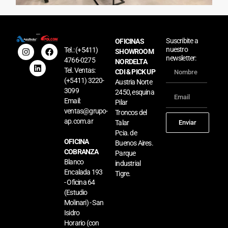
Local Penguin
Leer más »
Suscribite a
OFICINAS
nuestro
Tel.:
(+5411)
SHOWROOM
newsletter:
4766-0275
NORDELTA
Tel. Ventas:
CDI & PICK UP
(+5411) 3220-
Austria Norte
3099
2450, esquina
Email:
Pilar
ventas@grupo-
Troncos del
ap.com.ar
Talar
Enviar
Pcia. de
OFICINA
Buenos Aires.
COBRANZA
Parque
Blanco
industrial
Remodelación Cocina
Encalada 193
Tigre.
Leer más »
- Oficina 64
(Estudio
Molinari) - San
Isidro
Horario (con