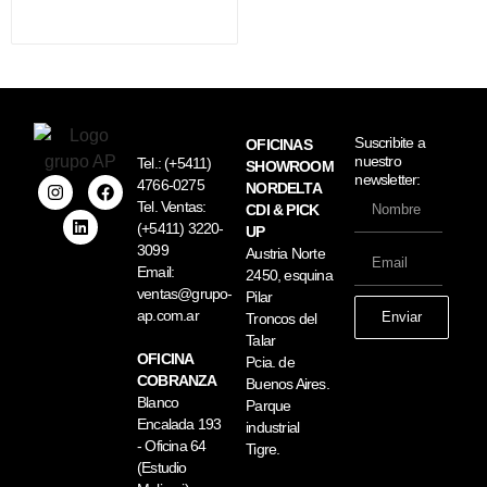
Suscribite a
OFICINAS
nuestro
Tel.:
(+5411)
SHOWROOM
newsletter:
4766-0275
NORDELTA
Tel. Ventas:
CDI & PICK
(+5411) 3220-
UP
3099
Austria Norte
Email:
2450, esquina
ventas@grupo-
Pilar
ap.com.ar
Enviar
Troncos del
Talar
OFICINA
Pcia. de
COBRANZA
Buenos Aires.
Blanco
Parque
Encalada 193
industrial
- Oficina 64
Tigre.
(Estudio