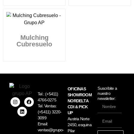
Mulching
Cubresuelo
Suscribite a
OFICINAS
nuestro
Tel.:
(+5411)
SHOWROOM
newsletter:
4766-0275
NORDELTA
Tel. Ventas:
CDI & PICK
(+5411) 3220-
UP
3099
Austria Norte
Email:
2450, esquina
ventas@grupo-
Pilar